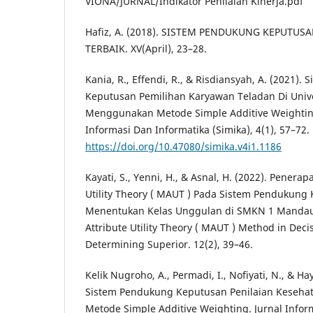
VIONA/JURNAL/Indikator Penilaian Kinerja.pdf
Hafiz, A. (2018). SISTEM PENDUKUNG KEPUTU
TERBAIK. XV(April), 23–28.
Kania, R., Effendi, R., & Risdiansyah, A. (2021)
Keputusan Pemilihan Karyawan Teladan Di Unive
Menggunakan Metode Simple Additive Weighting
Informasi Dan Informatika (Simika), 4(1), 57–72.
https://doi.org/10.47080/simika.v4i1.1186
Kayati, S., Yenni, H., & Asnal, H. (2022). Penera
Utility Theory ( MAUT ) Pada Sistem Pendukung
Menentukan Kelas Unggulan di SMKN 1 Mandau A
Attribute Utility Theory ( MAUT ) Method in Dec
Determining Superior. 12(2), 39–46.
Kelik Nugroho, A., Permadi, I., Nofiyati, N., & Ha
Sistem Pendukung Keputusan Penilaian Keseha
Metode Simple Additive Weighting. Jurnal Inform