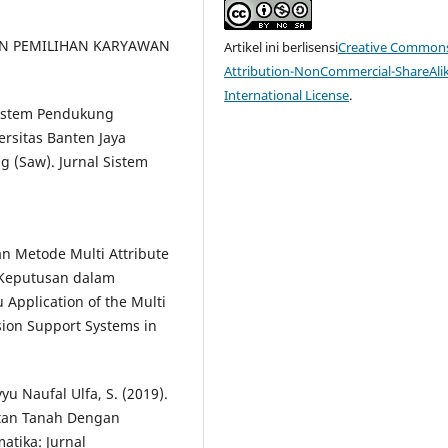
SAN PEMILIHAN KARYAWAN
Artikel ini berlisensi
Creative Common
Attribution-NonCommercial-ShareAlik
International License
.
. Sistem Pendukung
rsitas Banten Jaya
 (Saw). Jurnal Sistem
pan Metode Multi Attribute
 Keputusan dalam
pplication of the Multi
ision Support Systems in
yyu Naufal Ulfa, S. (2019).
tan Tanah Dengan
atika: Jurnal