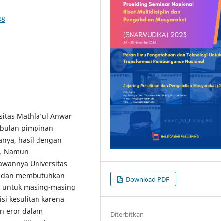
88
sitas Mathla’ul Anwar
 bulan pimpinan
nya, hasil dengan
ik. Namun
awannya Universitas
n dan membutuhkan
Download PDF
gu untuk masing-masing
si kesulitan karena
n eror dalam
Diterbitkan