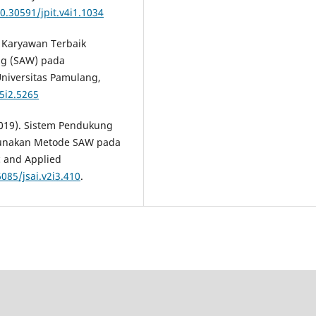
10.30591/jpit.v4i1.1034
n Karyawan Terbaik
ng (SAW) pada
Universitas Pamulang,
v5i2.5265
(2019). Sistem Pendukung
gunakan Metode SAW pada
ic and Applied
6085/jsai.v2i3.410
.