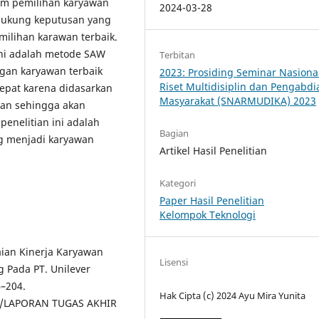
am pemilihan karyawan
2024-03-28
ndukung keputusan yang
ilihan karawan terbaik.
ni adalah metode SAW
Terbitan
ngan karyawan terbaik
2023: Prosiding Seminar Nasiona
Riset Multidisiplin dan Pengabdi
tepat karena didasarkan
Masyarakat (SNARMUDIKA) 2023
pkan sehingga akan
 penelitian ini adalah
Bagian
ng menjadi karyawan
Artikel Hasil Penelitian
Kategori
Paper Hasil Penelitian
Kelompok Teknologi
ilaian Kinerja Karyawan
Lisensi
 Pada PT. Unilever
4–204.
Hak Cipta (c) 2024 Ayu Mira Yunita
en/LAPORAN TUGAS AKHIR