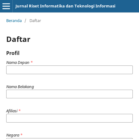
Jurnal Riset Informatika dan Teknologi Informasi
Beranda
/
Daftar
Daftar
Profil
Nama Depan
*
Nama Belakang
Afiliasi
*
Negara
*