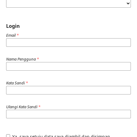
Login
Email
*
Nama Pengguna
*
Kata Sandi
*
Ulangi Kata Sandi
*
Ya, saya setuju data saya diambil dan disimpan