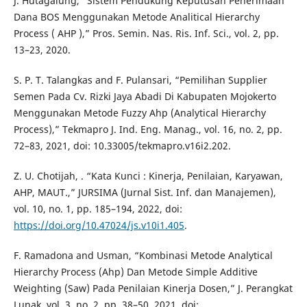
J. Hutagalung, “Sistem Pendukung Keputusan Penerimaan
Dana BOS Menggunakan Metode Analitical Hierarchy
Process ( AHP ),” Pros. Semin. Nas. Ris. Inf. Sci., vol. 2, pp.
13–23, 2020.
S. P. T. Talangkas and F. Pulansari, “Pemilihan Supplier
Semen Pada Cv. Rizki Jaya Abadi Di Kabupaten Mojokerto
Menggunakan Metode Fuzzy Ahp (Analytical Hierarchy
Process),” Tekmapro J. Ind. Eng. Manag., vol. 16, no. 2, pp.
72–83, 2021, doi: 10.33005/tekmapro.v16i2.202.
Z. U. Chotijah, . “Kata Kunci : Kinerja, Penilaian, Karyawan,
AHP, MAUT.,” JURSIMA (Jurnal Sist. Inf. dan Manajemen),
vol. 10, no. 1, pp. 185–194, 2022, doi:
https://doi.org/10.47024/js.v10i1.405
.
F. Ramadona and Usman, “Kombinasi Metode Analytical
Hierarchy Process (Ahp) Dan Metode Simple Additive
Weighting (Saw) Pada Penilaian Kinerja Dosen,” J. Perangkat
Lunak, vol. 3, no. 2, pp. 38–50, 2021, doi: