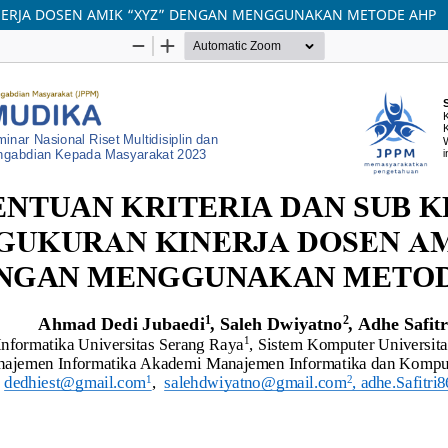
INERJA DOSEN AMIK “XYZ” DENGAN MENGGUNAKAN METODE AHP