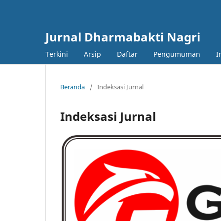
Jurnal Dharmabakti Nagri
Terkini
Arsip
Daftar
Pengumuman
I
Beranda
/
Indeksasi Jurnal
Indeksasi Jurnal