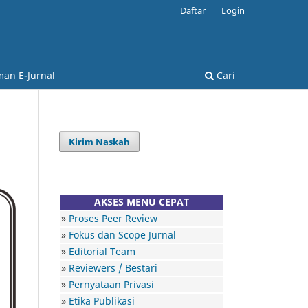
Daftar
Login
an E-Jurnal
Cari
Kirim Naskah
AKSES MENU CEPAT
»
Proses Peer Review
»
Fokus dan Scope Jurnal
»
Editorial Team
»
Reviewers / Bestari
»
Pernyataan Privasi
»
Etika Publikasi