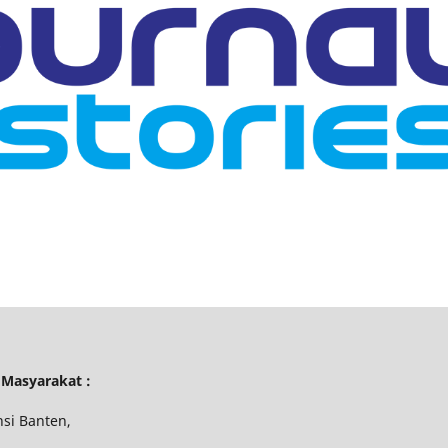
 Masyarakat :
nsi Banten,